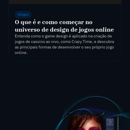
Artigos
O que é e como começar no
universo de design de jogos online
Entenda como o game design é aplicado na criação de
jogos de cassino ao vivo, como Crazy Time, e descubra
as principais formas de desenvolver o seu próprio jogo
online.