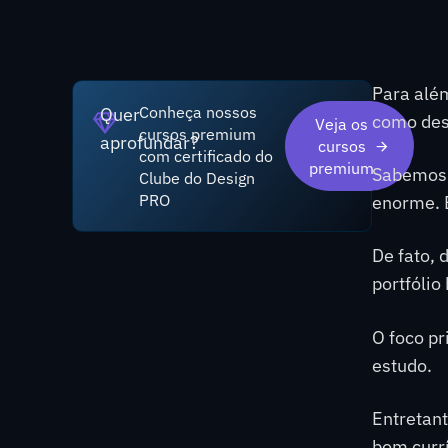
Para além
Conheça nossos
Quer
como desi
Veja os
cursos premium
aprofundar?
cursos
com certificado do
premium
Sabemos q
Clube do Design
PRO
enorme. E
De fato, 
portfólio
O foco pr
estudo.
Entretant
bom currí