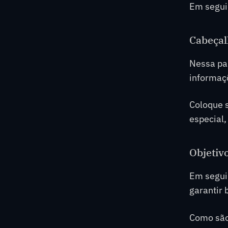
Em seguid
Cabeça
Nessa par
informaç
Coloque s
especial,
Objetiv
Em segui
garantir 
Como são