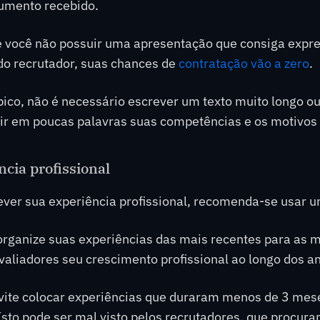
umento recebido.
 você não possuir uma apresentação que consiga expres
 do recrutador, suas chances de
contratação vão a zero
.
ico, não é necessário escrever um texto muito longo ou
r em poucas palavras suas competências e os motivos q
ncia profissional
ver sua experiência profissional, recomenda-se usar u
organize suas experiências das mais recentes para as 
valiadores seu crescimento profissional ao longo dos a
ite colocar experiências que duraram menos de 3 meses
Isto pode ser mal visto pelos recrutadores, que procur