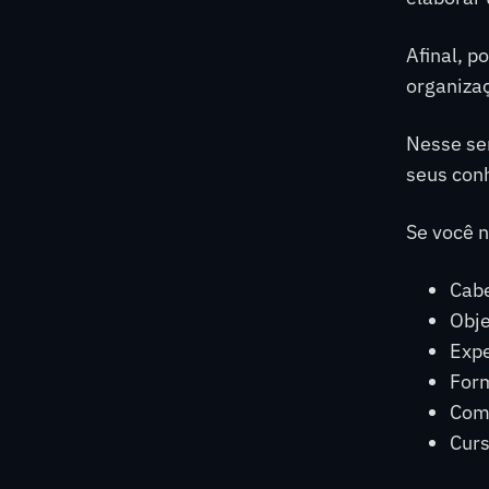
Afinal, p
organizaç
Nesse se
seus con
Se você n
Cabe
Obje
Expe
For
Comp
Curs