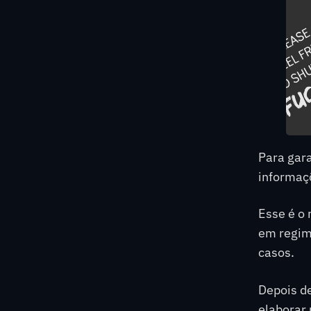
Para gara
informaç
Esse é o
em regim
casos.
Depois de
elaborar 