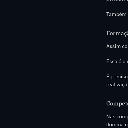
Também s
Formaç
Assim co
Essa é um
É preciso
realizaçã
Competê
Nas compe
domina n