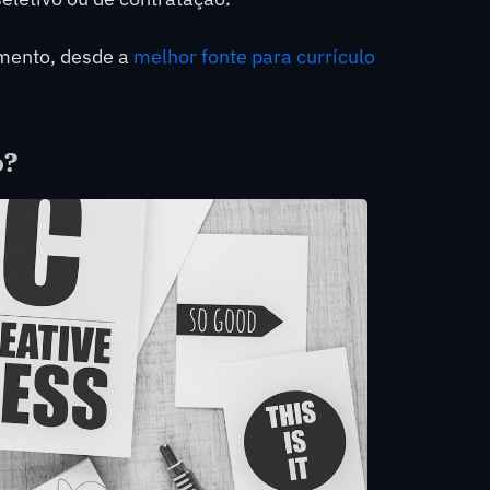
umento, desde a
melhor fonte para currículo
o?