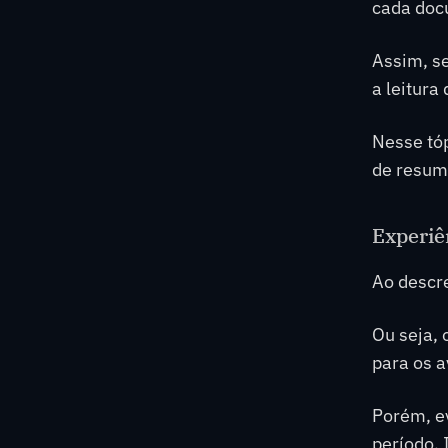
cada doc
Assim, se
a leitura
Nesse tóp
de resumi
Experiê
Ao descre
Ou seja, 
para os a
Porém, ev
período. 